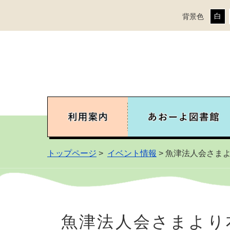
白
背景色
トップページ
>
イベント情報
> 魚津法人会さま
魚津法人会さまより