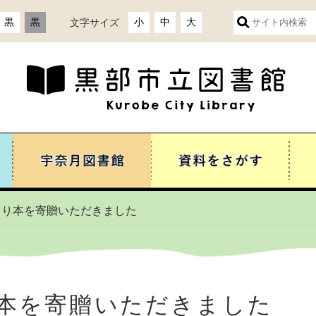
ト
黒
黒
小
中
大
文字サイズ
内
検
索
より本を寄贈いただきました
本を寄贈いただきました