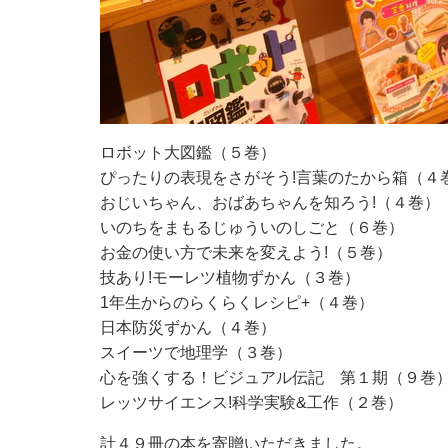
ロボット大図鑑（５巻）
ぴったりの表現をさがそう!言葉のたから箱（４
おじいちゃん、おばあちゃんを知ろう!（４巻）
いのちをまもるじゅういのしごと（６巻）
お金の使い方で未来を変えよう!（５巻）
技あり!モーレツ植物ずかん（３巻）
1年生からのらくらくレシピ+（４巻）
日本防災ずかん（４巻）
スイーツで地理学（３巻）
心を強くする！ビジュアル伝記 第１期（９巻
レッツサイエンス!科学実験&工作（２巻）
計４９冊の本を寄贈いただきました。